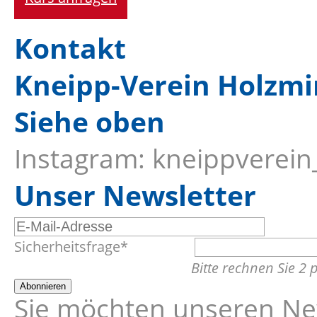
Kontakt
Kneipp-Verein Holzmi
Siehe oben
Instagram: kneippverei
Unser Newsletter
E-
Pflichtfeld
Sicherheitsfrage
*
Mail-
Bitte rechnen Sie 2 p
Adresse
Abonnieren
Sie möchten unseren New