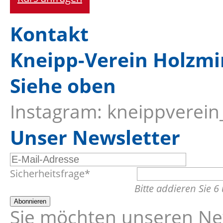
Kontakt
Kneipp-Verein Holzmi
Siehe oben
Instagram: kneippverei
Unser Newsletter
E-
Pflichtfeld
Sicherheitsfrage
*
Mail-
Bitte addieren Sie 6
Adresse
Abonnieren
Sie möchten unseren New